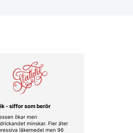
ik - siffor som berör
ressen ökar men
drickandet minskar. Fler äter
pressiva läkemedel men 96