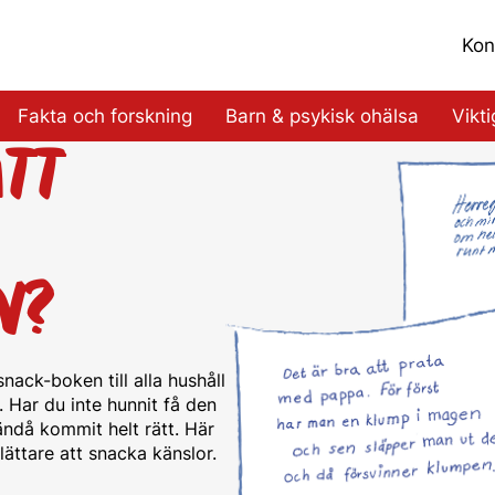
Kon
Fakta och forskning
Barn & psykisk ohälsa
Vikt
TT
N?
snack-boken till alla hushåll
 Har du inte hunnit få den
 ändå kommit helt rätt. Här
lättare att snacka känslor.