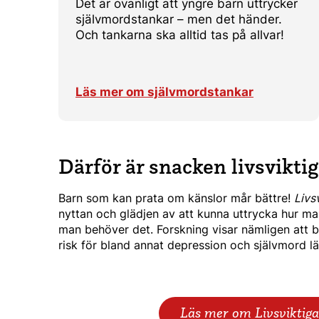
Det är ovanligt att yngre barn uttrycker
självmordstankar – men det händer.
Och tankarna ska alltid tas på allvar!
Läs mer om självmordstankar
Därför är snacken livsviktig
Barn som kan prata om känslor mår bättre!
Livs
nyttan och glädjen av att kunna uttrycka hur m
man behöver det. Forskning visar nämligen att 
risk för bland annat depression och självmord län
Läs mer om Livsviktiga