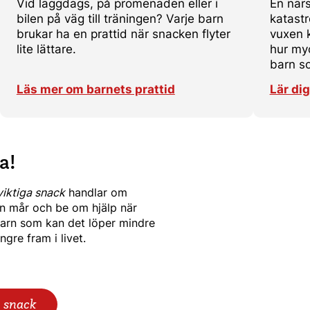
Vid läggdags, på promenaden eller i
En när
bilen på väg till träningen? Varje barn
katastr
brukar ha en prattid när snacken flyter
vuxen k
lite lättare.
hur myc
barn s
Läs mer om barnets prattid
Lär di
a!
viktiga snack
handlar om
an mår och be om hjälp när
barn som kan det löper mindre
gre fram i livet.
 snack