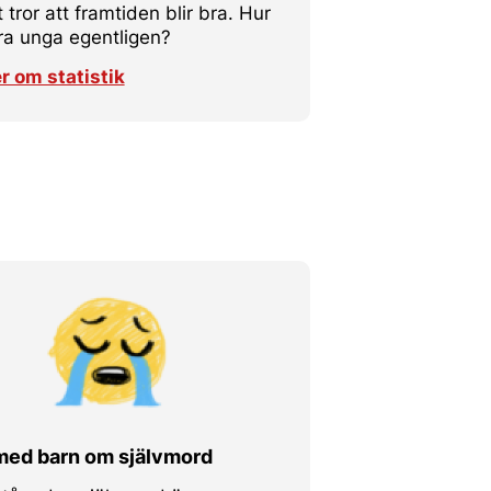
 tror att framtiden blir bra. Hur
ra unga egentligen?
r om statistik
med barn om självmord