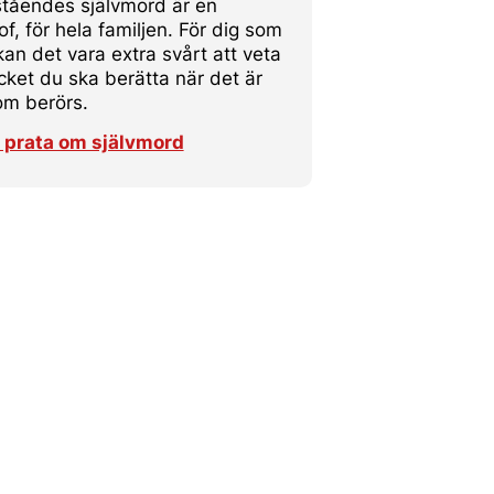
ståendes självmord är en
of, för hela familjen. För dig som
an det vara extra svårt att veta
ket du ska berätta när det är
om berörs.
g prata om självmord