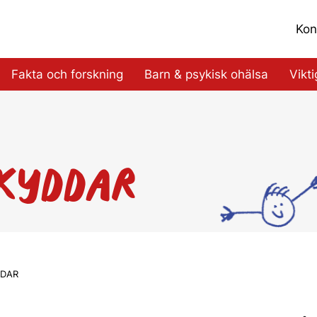
Kon
Fakta och forskning
Barn & psykisk ohälsa
Vikt
KYDDAR
DAR