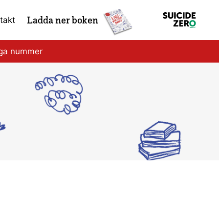
Ladda ner boken
takt
iga nummer