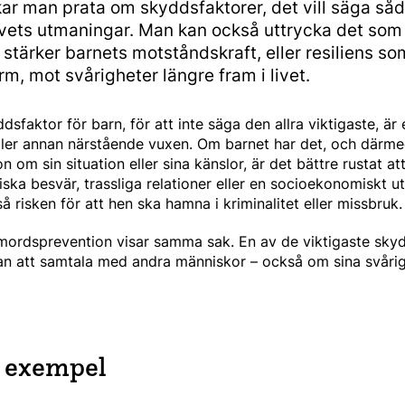
kar man prata om skyddsfaktorer, det vill säga så
vets utmaningar. Man kan också uttrycka det som 
stärker barnets motståndskraft, eller resiliens so
m, mot svårigheter längre fram i livet.
dsfaktor för barn, för att inte säga den allra viktigaste, är e
 eller annan närstående vuxen. Om barnet har det, och därm
n om sin situation eller sina känslor, är det bättre rustat a
a besvär, trassliga relationer eller en socio­eko­nomiskt ut
å risken för att hen ska hamna i kriminalitet eller missbruk.
mordsprevention visar samma sak. En av de viktigaste sky
n att samtala med andra människor – också om sina svårig
r exempel