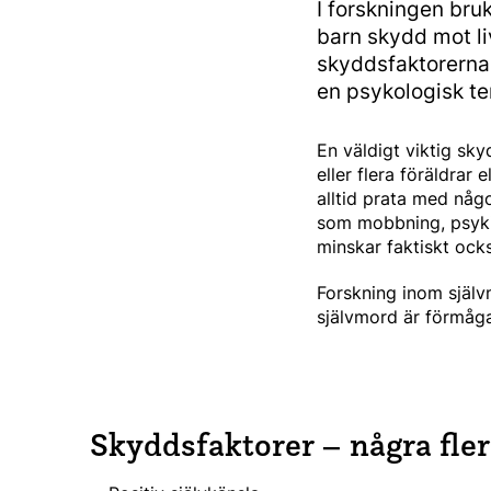
I forskningen bru
barn skydd mot li
skyddsfaktorerna 
en psykologisk ter
En väldigt viktig skyd
eller flera föräldrar
alltid prata med någo
som mobbning, psykisk
minskar faktiskt ocks
Forskning inom själv
självmord är förmåga
Skyddsfaktorer – några fle