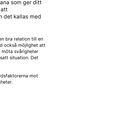
dana som ger ditt
att
m det kallas med
n bra relation till en
ed också möjlighet att
tt möta svårigheter
satt situation. Det
ddsfaktorerna mot
heter.